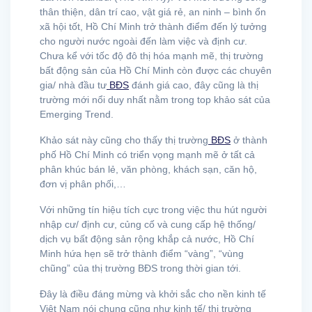
thân thiện, dân trí cao, vật giá rẻ, an ninh – bình ổn
xã hội tốt, Hồ Chí Minh trở thành điểm đến lý tưởng
cho người nước ngoài đến làm việc và định cư.
Chưa kể với tốc độ đô thị hóa mạnh mẽ, thị trường
bất động sản của Hồ Chí Minh còn được các chuyên
gia/ nhà đầu tư
BĐS
đánh giá cao, đây cũng là thị
trường mới nổi duy nhất nằm trong top khảo sát của
Emerging Trend.
Khảo sát này cũng cho thấy thị trường
BĐS
ở thành
phố Hồ Chí Minh có triển vọng mạnh mẽ ở tất cả
phân khúc bán lẻ, văn phòng, khách sạn, căn hộ,
đơn vị phân phối,…
Với những tín hiệu tích cực trong việc thu hút người
nhập cư/ định cư, củng cố và cung cấp hệ thống/
dịch vụ bất động sản rộng khắp cả nước, Hồ Chí
Minh hứa hẹn sẽ trở thành điểm “vàng”, “vùng
chũng” của thị trường BĐS trong thời gian tới.
Đây là điều đáng mừng và khởi sắc cho nền kinh tế
Việt Nam nói chung cũng như kinh tế/ thị trường