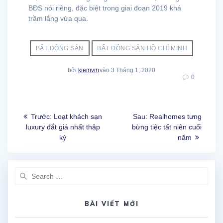
BĐS nói riêng, đặc biệt trong giai đoạn 2019 khá
trầm lắng vừa qua.
BẤT ĐỘNG SẢN
BẤT ĐỘNG SẢN HỒ CHÍ MINH
bởi
kiemvm
vào 3 Tháng 1, 2020
0
Điều
Bài
Bài
Trước:
Loạt khách sạn
Sau:
Realhomes tưng
hướng
trước
sau:
luxury đắt giá nhất thập
bừng tiệc tất niên cuối
kỷ
năm
bài
viết
Search
for:
BÀI VIẾT MỚI