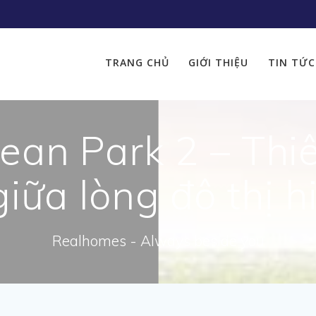
TRANG CHỦ
GIỚI THIỆU
TIN TỨC
an Park 2 – Thi
iữa lòng đô thị h
Realhomes - Always beside you