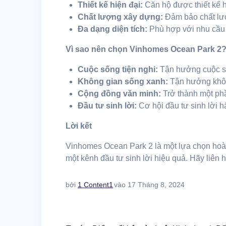
Thiết kế hiện đại:
Căn hộ được thiết kế h
Chất lượng xây dựng:
Đảm bảo chất lượ
Đa dạng diện tích:
Phù hợp với nhu cầu 
Vì sao nên chọn Vinhomes Ocean Park 2
Cuộc sống tiện nghi:
Tận hưởng cuộc sốn
Không gian sống xanh:
Tận hưởng không
Cộng đồng văn minh:
Trở thành một phầ
Đầu tư sinh lời:
Cơ hội đầu tư sinh lời h
Lời kết
Vinhomes Ocean Park 2 là một lựa chọn hoà
một kênh đầu tư sinh lời hiệu quả. Hãy liên h
bởi
1 Content1
vào 17 Tháng 8, 2024
Điều