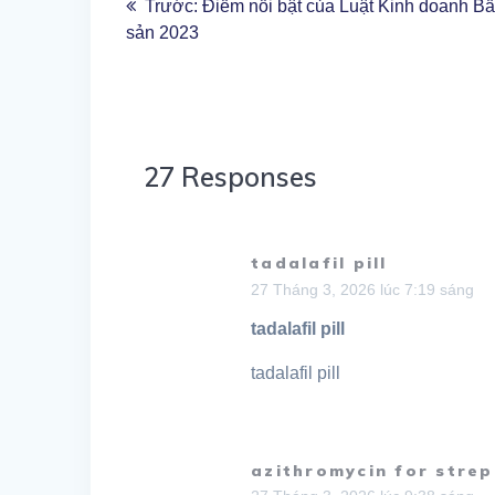
Bài
Trước:
Điểm nổi bật của Luật Kinh doanh Bấ
hướng
trước
sản 2023
bài
viết
27 Responses
tadalafil pill
27 Tháng 3, 2026 lúc 7:19 sáng
tadalafil pill
tadalafil pill
azithromycin for strep