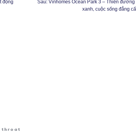
Bài
t động
Sau:
Vinhomes Ocean Park 3 – Thiên đường 
sau:
xanh, cuộc sống đẳng c
 throat