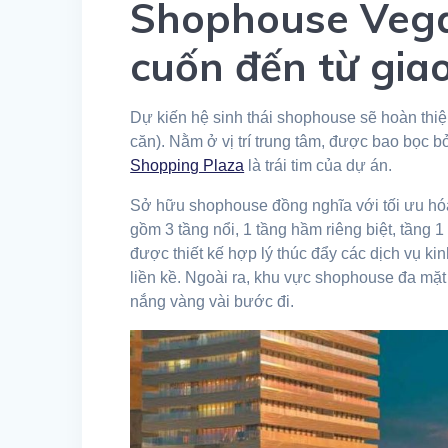
Shophouse Vega 
cuốn đến từ gia
Dự kiến hệ sinh thái shophouse sẽ hoàn thi
căn). Nằm ở vị trí trung tâm, được bao bọc 
Shopping Plaza
là trái tim của dự án.
Sở hữu shophouse đồng nghĩa với tối ưu hóa 
gồm 3 tầng nổi, 1 tầng hầm riêng biệt, tầng 
được thiết kế hợp lý thúc đẩy các dịch vụ kin
liền kề. Ngoài ra, khu vực shophouse đa mặ
nắng vàng vài bước đi.