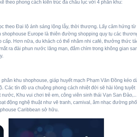
ế theo phong cách kiến trúc đa châu lục với 4 phân khu:
dọc theo Đại lộ ánh sáng lộng lẫy, thời thượng. Lấy cảm hứng từ
 căn shophouse Europe là thiên đường shopping quy tụ các thươn
 cấp. Hơn nữa, du khách có thể nhâm nhi café, thưởng thức t
 mắt ra đài phun nước lãng mạn, đắm chìm trong không gian sa
y.
õ phân khu shophouse, giáp huyết mạch Phạm Văn Đồng kéo dà
 Các tín đồ ưa chuộng phong cách nhiệt đới sẽ hài lòng tuyệt
ặt nước, Khu vui chơi trẻ em, công viên sinh thái Vạn San Đảo,
oạt động nghệ thuật như vẽ tranh, carnival, âm nhạc đường phố,
shophouse Caribbean sở hữu.