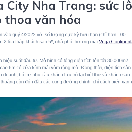
City Nha Trang: sức lô
o thoa văn hóa
ện vào quý 4/2022 với số lượng cực kỳ hữu hạn (chỉ hơn 100
bởi 2 tòa tháp khách sạn 5*, nhà phố thương mại
Vega Continent
hiệu suất đầu tư. Mô hình có tổng diện tích lên tới 30.000m2
1 cao 6m có cửa kính mái vòm rộng mở. Đồng thời, diện tích sàn
h doanh, bổ trợ nhu cầu khách lưu trú tại biệt thự và khách sạn
t thoáng còn đón đầu các cung đường chính, chỉ cách biển xan