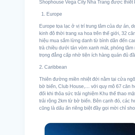
Shophouse Vega City Nha Trang được thiết k
Europe
Europe tọa lạc ở vị trí trung tâm của dự án, 
kinh đô thời trang xa hoa trên thế giới, 32
hiệu mua sắm lừng danh từ bình dân đến cao
trà chiều dưới tán vòm xanh mát, phóng tầm
trọng đẳng cấp nhờ tiện ích hàng quán đủ đầ
2. Caribbean
Thiên đường miền nhiệt đới nằm tại cửa ng
bờ biển, Club House,… với quy mô 67 căn hộ.
đối khi thỏa sức trải nghiệm Khu thể thao m
trải rộng 2km từ bờ biển. Bên cạnh đó, các h
cũng là dấu ấn riêng biệt đầy gọi mời chỉ 