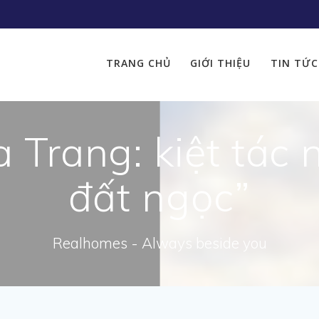
TRANG CHỦ
GIỚI THIỆU
TIN TỨC
Trang: kiệt tác n
đất ngọc”
Realhomes - Always beside you