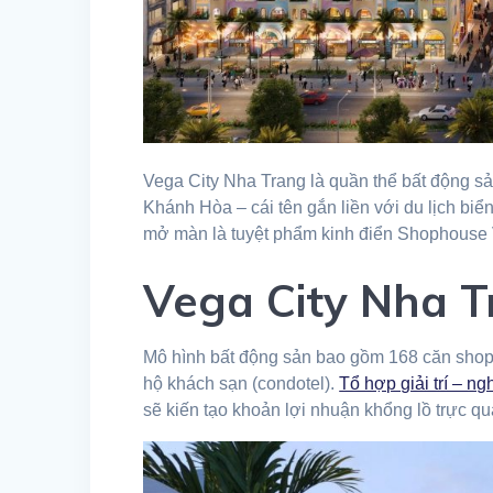
Vega City Nha Trang là quần thể bất động s
Khánh Hòa – cái tên gắn liền với du lịch biể
mở màn là tuyệt phẩm kinh điển Shophouse 
Vega City Nha T
Mô hình bất động sản bao gồm 168 căn shop
hộ khách sạn (condotel).
Tổ hợp giải trí – ng
sẽ kiến tạo khoản lợi nhuận khổng lồ trực q