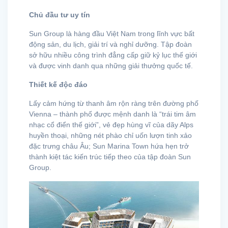
Chủ đầu tư uy tín
Sun Group là hàng đầu Việt Nam trong lĩnh vực bất
động sản, du lịch, giải trí và nghỉ dưỡng. Tập đoàn
sở hữu nhiều công trình đẳng cấp giữ kỷ lục thế giới
và được vinh danh qua những giải thưởng quốc tế.
Thiết kế độc đáo
Lấy cảm hứng từ thanh âm rộn ràng trên đường phố
Vienna – thành phố được mệnh danh là “trái tim âm
nhạc cổ điển thế giới”, vẻ đẹp hùng vĩ của dãy Alps
huyền thoại, những nét phào chỉ uốn lượn tinh xảo
đặc trưng châu Âu; Sun Marina Town hứa hẹn trở
thành kiệt tác kiến trúc tiếp theo của tập đoàn Sun
Group.