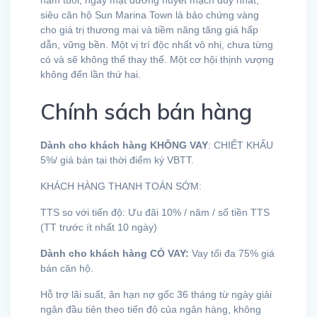
năm tuổi, ngay mặt đường huyết mạch duy nhất,
siêu căn hộ Sun Marina Town là bảo chứng vàng
cho giá trị thương mại và tiềm năng tăng giá hấp
dẫn, vững bền. Một vị trí độc nhất vô nhị, chưa từng
có và sẽ không thể thay thế. Một cơ hội thịnh vượng
không đến lần thứ hai.
Chính sách bán hàng
Dành cho khách hàng KHÔNG VAY
: CHIẾT KHẤU
5%/ giá bán tại thời điểm ký VBTT.
KHÁCH HÀNG THANH TOÁN SỚM:
TTS so với tiến độ: Ưu đãi 10% / năm / số tiền TTS
(TT trước ít nhất 10 ngày)
Dành cho khách hàng CÓ VAY:
Vay tối đa 75% giá
bán căn hộ.
Hỗ trợ lãi suất, ân hạn nợ gốc 36 tháng từ ngày giải
ngân đầu tiên theo tiến độ của ngân hàng, không