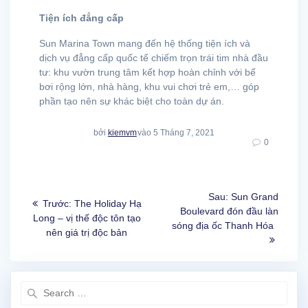
Tiện ích đẳng cấp
Sun Marina Town mang đến hệ thống tiện ích và
dịch vụ đẳng cấp quốc tế chiếm trọn trái tim nhà đầu
tư: khu vườn trung tâm kết hợp hoàn chỉnh với bể
bơi rộng lớn, nhà hàng, khu vui chơi trẻ em,… góp
phần tạo nên sự khác biệt cho toàn dự án.
bởi
kiemvm
vào 5 Tháng 7, 2021
0
Điều
Bài
Sau:
Sun Grand
Bài
Trước:
The Holiday Hạ
hướng
sau:
Boulevard đón đầu làn
trước
Long – vị thế độc tôn tạo
sóng địa ốc Thanh Hóa
nên giá trị độc bản
bài
viết
Search
for: